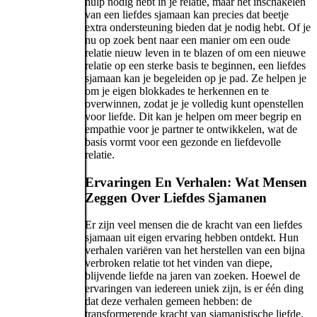
hulp nodig hebt in je relatie, maar het inschakelen
van een liefdes sjamaan kan precies dat beetje
extra ondersteuning bieden dat je nodig hebt. Of je
nu op zoek bent naar een manier om een oude
relatie nieuw leven in te blazen of om een nieuwe
relatie op een sterke basis te beginnen, een liefdes
sjamaan kan je begeleiden op je pad. Ze helpen je
om je eigen blokkades te herkennen en te
overwinnen, zodat je je volledig kunt openstellen
voor liefde. Dit kan je helpen om meer begrip en
empathie voor je partner te ontwikkelen, wat de
basis vormt voor een gezonde en liefdevolle
relatie.
Ervaringen En Verhalen: Wat Mensen
Zeggen Over Liefdes Sjamanen
Er zijn veel mensen die de kracht van een liefdes
sjamaan uit eigen ervaring hebben ontdekt. Hun
verhalen variëren van het herstellen van een bijna
verbroken relatie tot het vinden van diepe,
blijvende liefde na jaren van zoeken. Hoewel de
ervaringen van iedereen uniek zijn, is er één ding
dat deze verhalen gemeen hebben: de
transformerende kracht van sjamanistische liefde.