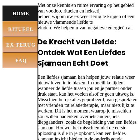
Met onze kennis en ruime ervaring op het gebied
van voodoo, rituelen en hekserij
HOME
helpen wij om uw ex weer terug te krijgen of een
nieuwe vlammende liefde te
vinden. We helpen u van negatieve energieën af.
RITUEEL
De Kracht van Liefde:
BESTELLEN
EX TERUG
Ontdek Wat Een Liefdes
MAGIE
FAQ
Sjamaan Echt Doet
Een liefdes sjamaan kan helpen jouw relatie weer
nieuw leven in te blazen. In moeilijke tijden,
wanneer de liefde tussen jou en je partner onder
druk staat, kan het voelen alsof er geen uitweg is.
Misschien heb je alles geprobeerd, van gesprekken
met vrienden tot relatietherapie, maar niets lijkt te
werken. Dit is het moment waarop je misschien
zou willen nadenken over iets anders, iets
diepgaanders, zoals de begeleiding van een liefdes
sjamaan. Hoewel het misschien niet de eerste
oplossing is die in je opkomt, kan een liefdes
sjamaan inzicht bieden in de onderliggende