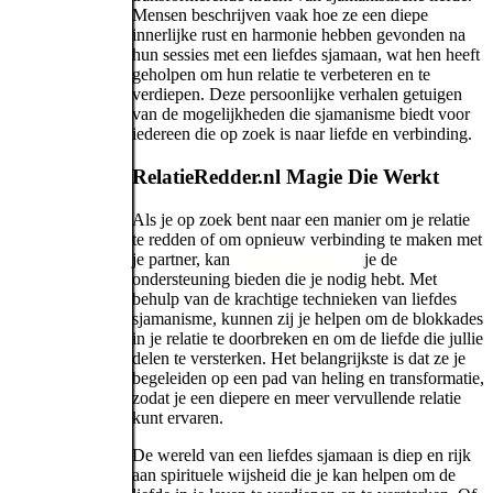
Mensen beschrijven vaak hoe ze een diepe
innerlijke rust en harmonie hebben gevonden na
hun sessies met een liefdes sjamaan, wat hen heeft
geholpen om hun relatie te verbeteren en te
verdiepen. Deze persoonlijke verhalen getuigen
van de mogelijkheden die sjamanisme biedt voor
iedereen die op zoek is naar liefde en verbinding.
RelatieRedder.nl Magie Die Werkt
Als je op zoek bent naar een manier om je relatie
te redden of om opnieuw verbinding te maken met
je partner, kan
RelatieRedder.nl
je de
ondersteuning bieden die je nodig hebt. Met
behulp van de krachtige technieken van liefdes
sjamanisme, kunnen zij je helpen om de blokkades
in je relatie te doorbreken en om de liefde die jullie
delen te versterken. Het belangrijkste is dat ze je
begeleiden op een pad van heling en transformatie,
zodat je een diepere en meer vervullende relatie
kunt ervaren.
De wereld van een liefdes sjamaan is diep en rijk
aan spirituele wijsheid die je kan helpen om de