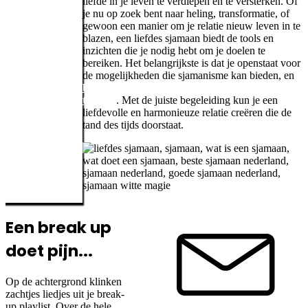
liefde in je leven te verdiepen en te versterken. Of
je nu op zoek bent naar heling, transformatie, of
gewoon een manier om je relatie nieuw leven in te
blazen, een liefdes sjamaan biedt de tools en
inzichten die je nodig hebt om je doelen te
bereiken. Het belangrijkste is dat je openstaat voor
de mogelijkheden die sjamanisme kan bieden, en
bereid bent om de reis van heling en groei aan
te gaan
. Met de juiste begeleiding kun je een
liefdevolle en harmonieuze relatie creëren die de
tand des tijds doorstaat.
Een break up
doet pijn...
Op de achtergrond klinken
zachtjes liedjes uit je break-
up playlist. Over de hele